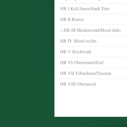
HR I Kyll-Sauer/Stadt Trier
HR II Ruwer
HR III Meulenwald/Mosel links
HR IV Mosel rechts
HR V Hochwald
HR VI Oberemmel/Zerf
HR VII Tobiashaus/Trassem
HR VIII Obermosel