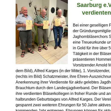
Saarburg e.V.
verdienten
Bei einer geselligen 
der Gründungsmitglie
Jaghornbläserchors S
eine Treueurkunde un
in Gold für ihre über 5
Tätigkeit in der Bläs
präsentieren Hornmei
Vorsitzender Arnold M
dem Bild), Alfred Karges (in der Mitte), 1. Vorsitzender
(rechts im Bild) Schatzmeister, ihre Ehren-Auszeichnu
Anerkennung ihrer Verdienste für aktiv gelebtes Jagd
Brauchtum durch den Landesjagdverband. Der Bläserch
ihre verdienten Bläserkollegen in froher Runde und an
halbrunden Geburtstages von Alfred Karges. Der Verei
gespannt zwei weiteren Ehrungen für 50 Jahre aktive
kommenden Jahr entgegen. Ehrungen können für aktive