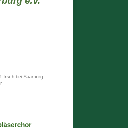
burg e.V.
1 Irsch bei Saarburg
r
läserchor