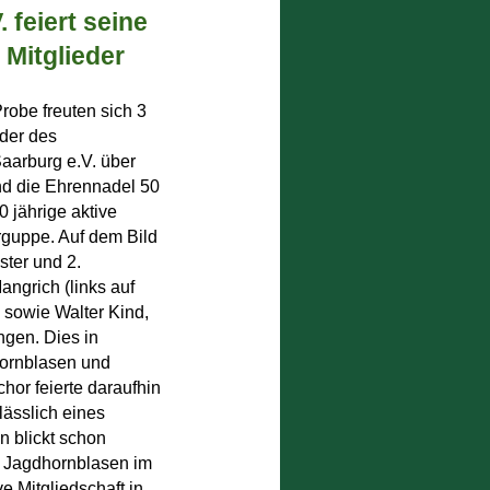
 feiert seine
 Mitglieder
Probe freuten sich 3
der des
aarburg e.V. über
d die Ehrennadel 50
0 jährige aktive
erguppe. Auf dem Bild
ster und 2.
angrich (links auf
, sowie Walter Kind,
ngen. Dies in
hornblasen und
or feierte daraufhin
lässlich eines
n blickt schon
s Jagdhornblasen im
 Mitgliedschaft in