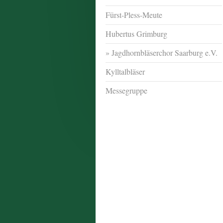
Fürst-Pless-Meute
Hubertus Grimburg
Jagdhornbläserchor Saarburg e.V.
Kylltalbläser
Messegruppe