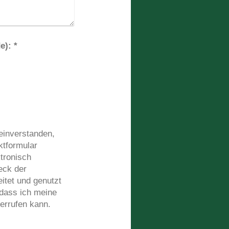
Captcha (Spam-Schutz-Code): *
 einverstanden,
ktformular
tronisch
eck der
itet und genutzt
 dass ich meine
derrufen kann.